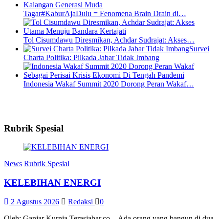
Tagar#KaburAjaDulu = Fenomena Brain Drain di…
Tol Cisumdawu Diresmikan, Achdar Sudrajat: Akses…
Survei
Charta Politika: Pilkada Jabar Tidak Imbang
Indonesia Wakaf Summit 2020 Dorong Peran Wakaf…
Rubrik Spesial
News
Rubrik Spesial
KELEBIHAN ENERGI
2 Agustus 2026
Redaksi
0
Oleh: Ganjar Kurnia Terasjabar.co – Ada orang yang bangun di dua