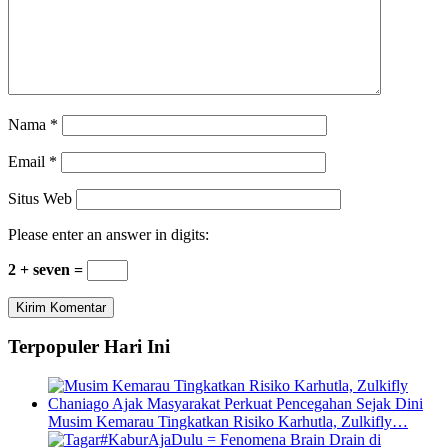
Nama
*
Email
*
Situs Web
Please enter an answer in digits:
2 + seven =
Terpopuler Hari Ini
Musim Kemarau Tingkatkan Risiko Karhutla, Zulkifly…