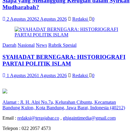
Siapa yang Menanggung Kerugian dalam Syirkah
Mudharabah?
2 Agustus 2026
2 Agustus 2026
Redaksi
0
Daerah
Nasional
News
Rubrik Spesial
SYAHADAT BERNEGARA: HISTORIOGRAFI
PARTAI POLITIK ISLAM
1 Agustus 2026
1 Agustus 2026
Redaksi
0
Alamat : Jl. H. Alpi No.7a, Kelurahan Cibuntu, Kecamatan
Bandung Kulon, Kota Bandung, Jawa Barat, Indonesia (40212)
Email :
redaksi@terasjabar.co
,
ghigaintimedia@gmail.com
Telepon : 022 2057 4573