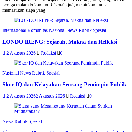
pertiga malam bukan untuk bertahajud, melainkan untuk
memastikan siapa yang
Internasional
Komunitas
Nasional
News
Rubrik Spesial
LONDO IRENG: Sejarah, Makna dan Refleksi
2 Agustus 2026
Redaksi
0
Nasional
News
Rubrik Spesial
Skor IQ dan Kelayakan Seorang Pemimpin Publik
2 Agustus 2026
2 Agustus 2026
Redaksi
0
News
Rubrik Spesial