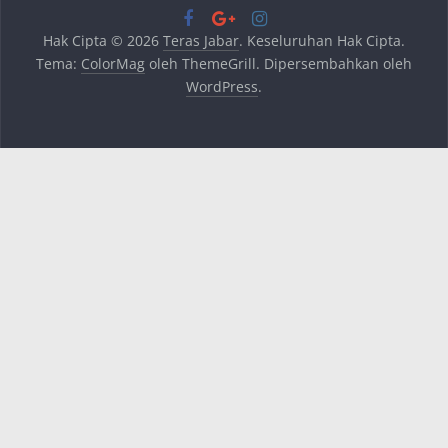
Hak Cipta © 2026
Teras Jabar
. Keseluruhan Hak Cipta.
Tema:
ColorMag
oleh ThemeGrill. Dipersembahkan oleh
WordPress
.