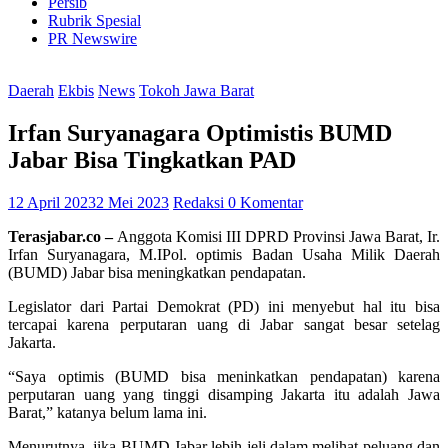
Persib
Rubrik Spesial
PR Newswire
Daerah
Ekbis
News
Tokoh Jawa Barat
Irfan Suryanagara Optimistis BUMD
Jabar Bisa Tingkatkan PAD
12 April 2023
2 Mei 2023
Redaksi
0 Komentar
Terasjabar.co –
Anggota Komisi III DPRD Provinsi Jawa Barat, Ir.
Irfan Suryanagara, M.IPol. optimis Badan Usaha Milik Daerah
(BUMD) Jabar bisa meningkatkan pendapatan.
Legislator dari Partai Demokrat (PD) ini menyebut hal itu bisa
tercapai karena perputaran uang di Jabar sangat besar setelag
Jakarta.
“Saya optimis (BUMD bisa meninkatkan pendapatan) karena
perputaran uang yang tinggi disamping Jakarta itu adalah Jawa
Barat,” katanya belum lama ini.
Menurutnya, jika BUMD Jabar lebih jeli dalam melihat peluang dan