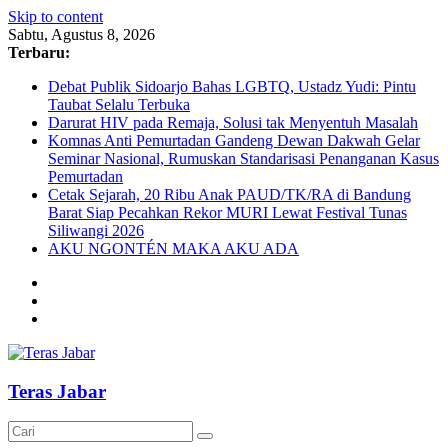
Skip to content
Sabtu, Agustus 8, 2026
Terbaru:
Debat Publik Sidoarjo Bahas LGBTQ, Ustadz Yudi: Pintu
Taubat Selalu Terbuka
Darurat HIV pada Remaja, Solusi tak Menyentuh Masalah
Komnas Anti Pemurtadan Gandeng Dewan Dakwah Gelar
Seminar Nasional, Rumuskan Standarisasi Penanganan Kasus
Pemurtadan
Cetak Sejarah, 20 Ribu Anak PAUD/TK/RA di Bandung
Barat Siap Pecahkan Rekor MURI Lewat Festival Tunas
Siliwangi 2026
AKU NGONTÉN MAKA AKU ADA
Teras Jabar