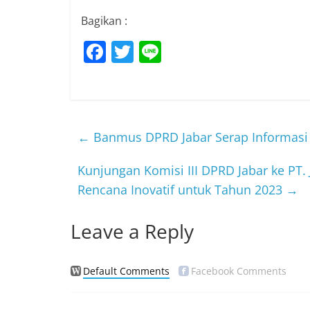
Bagikan :
F
T
Li
a
w
n
c
itt
e
e
er
b
←
Banmus DPRD Jabar Serap Informasi
o
Kunjungan Komisi III DPRD Jabar ke PT
o
Rencana Inovatif untuk Tahun 2023
→
k
Leave a Reply
Default Comments
Facebook Comments