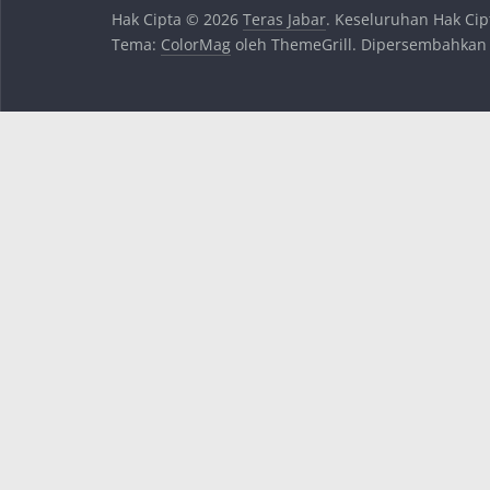
Hak Cipta © 2026
Teras Jabar
. Keseluruhan Hak Cip
Tema:
ColorMag
oleh ThemeGrill. Dipersembahkan