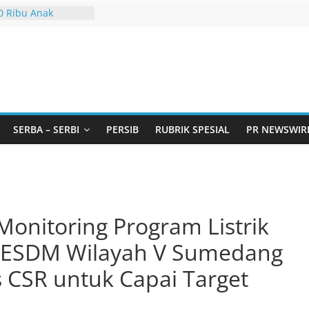
20 Ribu Anak
Bandung Barat Siap
 MURI Lewat
iliwangi 2026
ut Andil dalam
mbangunan Desa
i Jawa Barat
doarjo Bahas
udi: Pintu Taubat
SERBA – SERBI
PERSIB
RUBRIK SPESIAL
PR NEWSWIR
a Remaja, Solusi
Masalah
murtadan Gandeng
elar Seminar
kan Standarisasi
Monitoring Program Listrik
sus Pemurtadan
s ESDM Wilayah V Sumedang
CSR untuk Capai Target