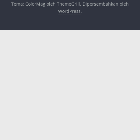
Tema:
ColorMag
oleh ThemeGrill. Dipersembahkan oleh
WordPress
.