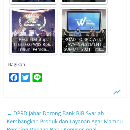
Resmi Ditutup,
ROAD TO 3RD WEST
Transaksi WJIS Rp6,5
JAVA INVESTMENT
Triliun, Pemda…
SUMMIT 2021: Titik…
Bagikan :
F
T
Li
a
w
n
c
itt
e
e
er
b
←
DPRD Jabar Dorong Bank BJB Syariah
o
Kembangkan Produk dan Layanan Agar Mampu
Bersaing Dengan Bank Konvensional