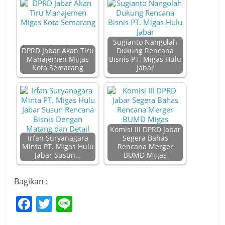
Sugianto Nangolah
DPRD Jabar Akan Tiru
Dukung Rencana
Manajemen Migas
Bisnis PT. Migas Hulu
Kota Semarang
Jabar
Komisi III DPRD Jabar
Irfan Suryanagara
Segera Bahas
Minta PT. Migas Hulu
Rencana Merger
Jabar Susun…
BUMD Migas
Bagikan :
F
T
Li
a
w
n