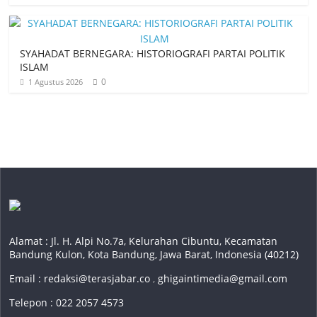
SYAHADAT BERNEGARA: HISTORIOGRAFI PARTAI POLITIK
ISLAM
0
1 Agustus 2026
Alamat : Jl. H. Alpi No.7a, Kelurahan Cibuntu, Kecamatan
Bandung Kulon, Kota Bandung, Jawa Barat, Indonesia (40212)
Email :
redaksi@terasjabar.co
,
ghigaintimedia@gmail.com
Telepon : 022 2057 4573