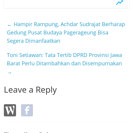
c
itt
e
e
er
b
←
Hampir Rampung, Achdar Sudrajat Berharap
o
Gedung Pusat Budaya Pagerageung Bisa
Segera Dimanfaatkan
o
k
Toni Setiawan: Tata Tertib DPRD Provinsi Jawa
Barat Perlu Ditambahkan dan Disempurnakan
→
Leave a Reply