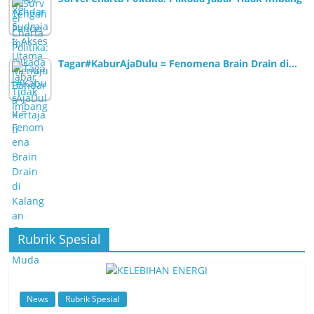
Tagar#KaburAjaDulu = Fenomena Brain Drain di…
Rubrik Spesial
News
Rubrik Spesial