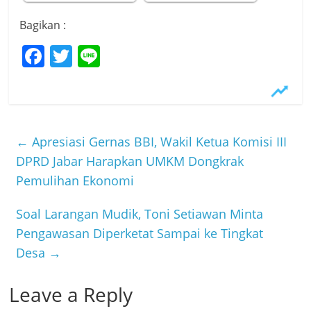
Bagikan :
F
T
Li
a
w
n
c
itt
e
e
er
b
←
Apresiasi Gernas BBI, Wakil Ketua Komisi III
o
DPRD Jabar Harapkan UMKM Dongkrak
Pemulihan Ekonomi
o
k
Soal Larangan Mudik, Toni Setiawan Minta
Pengawasan Diperketat Sampai ke Tingkat
Desa
→
Leave a Reply