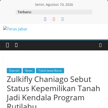
Skip
Senin, Agustus 10, 2026
to
Terbaru:
content
Teras
Jabar
Daerah
News
Tokoh Jawa Barat
Zulkifly Chaniago Sebut
Status Kepemilikan Tanah
Jadi Kendala Program
Rutilahu