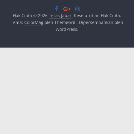
Hak Cipta © 2026
Teras Jabar
. Keseluruhan Hak Cipta.
Tema:
ColorMag
oleh ThemeGrill. Dipersembahkan oleh
WordPress
.