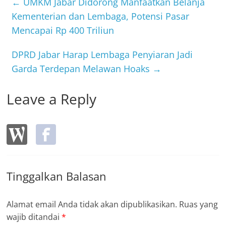
b
←
UMKM Jabar Didorong Manfaatkan Belanja
o
Kementerian dan Lembaga, Potensi Pasar
Mencapai Rp 400 Triliun
o
k
DPRD Jabar Harap Lembaga Penyiaran Jadi
Garda Terdepan Melawan Hoaks
→
Leave a Reply
Tinggalkan Balasan
Alamat email Anda tidak akan dipublikasikan.
Ruas yang
wajib ditandai
*