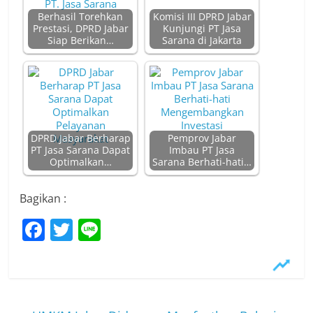
Berhasil Torehkan
Komisi III DPRD Jabar
Prestasi, DPRD Jabar
Kunjungi PT Jasa
Siap Berikan…
Sarana di Jakarta
DPRD Jabar Berharap
Pemprov Jabar
PT Jasa Sarana Dapat
Imbau PT Jasa
Optimalkan…
Sarana Berhati-hati…
Bagikan :
F
T
Li
a
w
n
c
itt
e
e
er