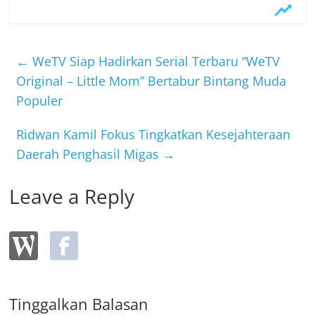
c
itt
e
e
er
b
←
WeTV Siap Hadirkan Serial Terbaru “WeTV
o
Original – Little Mom” Bertabur Bintang Muda
Populer
o
k
Ridwan Kamil Fokus Tingkatkan Kesejahteraan
Daerah Penghasil Migas
→
Leave a Reply
Tinggalkan Balasan