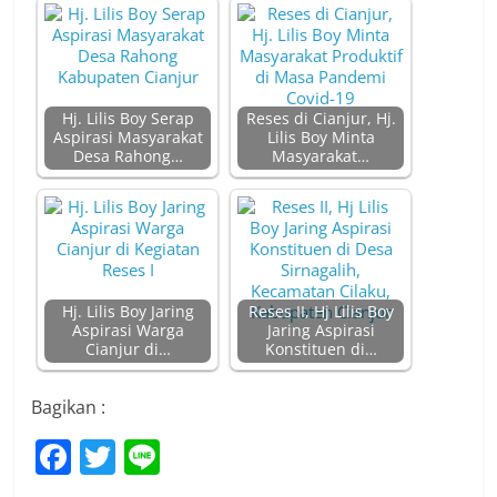
Hj. Lilis Boy Serap
Reses di Cianjur, Hj.
Aspirasi Masyarakat
Lilis Boy Minta
Desa Rahong…
Masyarakat…
Hj. Lilis Boy Jaring
Reses II, Hj Lilis Boy
Aspirasi Warga
Jaring Aspirasi
Cianjur di…
Konstituen di…
Bagikan :
F
T
Li
a
w
n