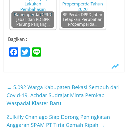
Bapemperda DPRD
BP Perda DPRD Jabar
Jabar dan PD BPR
Tetapkan Perubahan
Parung Panjang…
Propemperda…
Bagikan :
F
T
Li
a
w
n
c
itt
e
e
er
b
←
5.092 Warga Kabupaten Bekasi Sembuh dari
o
Covid-19, Achdar Sudrajat Minta Pemkab
Waspadai Klaster Baru
o
k
Zulkifly Chaniago Siap Dorong Peningkatan
Anggaran SPAM PT Tirta Gemah Ripah
→