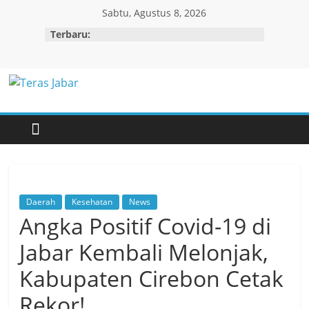
Skip
Sabtu, Agustus 8, 2026
to
Terbaru:
content
Teras
Jabar
Daerah
Kesehatan
News
Angka Positif Covid-19 di
Jabar Kembali Melonjak,
Kabupaten Cirebon Cetak
Rekor!