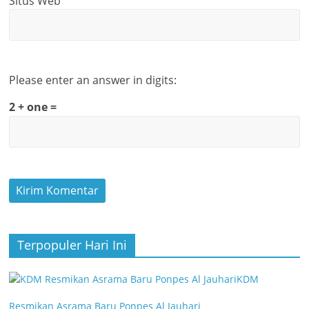
Situs Web
Please enter an answer in digits:
2 + one =
Terpopuler Hari Ini
KDM
Resmikan Asrama Baru Ponpes Al Jauhari