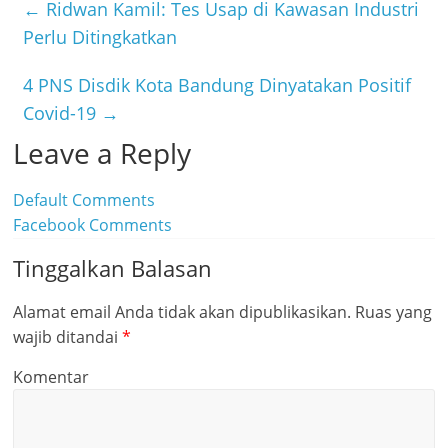
b
t
n
←
Ridwan Kamil: Tes Usap di Kawasan Industri
o
t
e
Perlu Ditingkatkan
o
e
4 PNS Disdik Kota Bandung Dinyatakan Positif
k
r
Covid-19
→
Leave a Reply
Default Comments
Facebook Comments
Tinggalkan Balasan
Alamat email Anda tidak akan dipublikasikan.
Ruas yang
wajib ditandai
*
Komentar