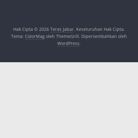
Hak Cipta © 2026
Teras Jabar
. Keseluruhan Hak Cipta.
Tema:
ColorMag
oleh ThemeGrill. Dipersembahkan oleh
WordPress
.