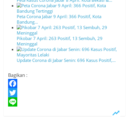
Peta Kasus Corona Jabar 8 April: Kota Bekasi &…
Peta Corona Jabar 9 April: 366 Positif, Kota
Bandung…
Pikobar 7 April: 263 Positif, 13 Sembuh, 29
Meninggal
Update Corona di Jabar Senin: 696 Kasus Positif,…
Bagikan :
F
a
T
c
w
L
e
i
i