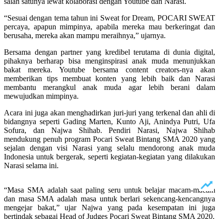
salah satunya lewat kolaborasi dengan Youtube dan Narasi.
“Sesuai dengan tema tahun ini Sweat for Dream, POCARI SWEAT
percaya, apapun mimpinya, apabila mereka mau berkeringat dan
berusaha, mereka akan mampu meraihnya,” ujarnya.
Bersama dengan partner yang kredibel terutama di dunia digital,
pihaknya berharap bisa menginspirasi anak muda menunjukkan
bakat mereka. Youtube bersama content creators-nya akan
memberikan tips membuat konten yang lebih baik dan Narasi
membantu merangkul anak muda agar lebih berani dalam
mewujudkan mimpinya.
Acara ini juga akan menghadirkan juri-juri yang terkenal dan ahli di
bidangnya seperti Gading Marten, Kunto Aji, Anindya Putri, Ufa
Sofura, dan Najwa Shihab. Pendiri Narasi, Najwa Shihab
mendukung penuh program Pocari Sweat Bintang SMA 2020 yang
sejalan dengan visi Narasi yang selalu mendorong anak muda
Indonesia untuk bergerak, seperti kegiatan-kegiatan yang dilakukan
Narasi selama ini.
“Masa SMA adalah saat paling seru untuk belajar macam-macam
dan masa SMA adalah masa untuk berlari sekencang-kencangnya
mengejar bakat,” ujar Najwa yang pada kesempatan ini juga
bertindak sebagai Head of Judges Pocari Sweat Bintang SMA 2020.