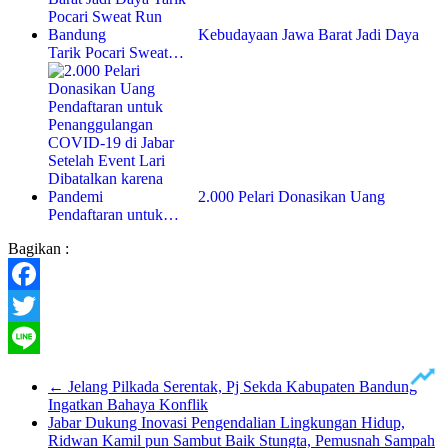
Kebudayaan Jawa Barat Jadi Daya
Tarik Pocari Sweat…
2.000 Pelari Donasikan Uang
Pendaftaran untuk…
Bagikan :
Facebook
Twitter
Line
←
Jelang Pilkada Serentak, Pj Sekda Kabupaten Bandung
Ingatkan Bahaya Konflik
Jabar Dukung Inovasi Pengendalian Lingkungan Hidup,
Ridwan Kamil pun Sambut Baik Stungta, Pemusnah Sampah