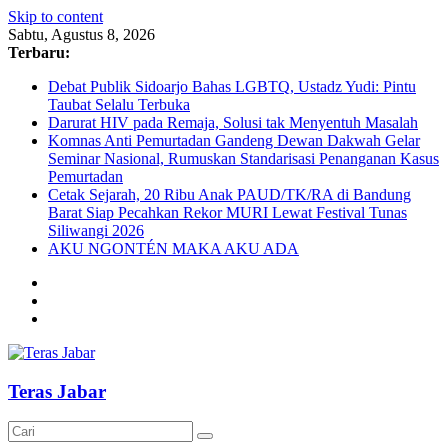
Skip to content
Sabtu, Agustus 8, 2026
Terbaru:
Debat Publik Sidoarjo Bahas LGBTQ, Ustadz Yudi: Pintu
Taubat Selalu Terbuka
Darurat HIV pada Remaja, Solusi tak Menyentuh Masalah
Komnas Anti Pemurtadan Gandeng Dewan Dakwah Gelar
Seminar Nasional, Rumuskan Standarisasi Penanganan Kasus
Pemurtadan
Cetak Sejarah, 20 Ribu Anak PAUD/TK/RA di Bandung
Barat Siap Pecahkan Rekor MURI Lewat Festival Tunas
Siliwangi 2026
AKU NGONTÉN MAKA AKU ADA
Teras Jabar