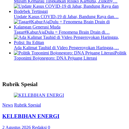
Musim Kemarau Tingkatkan Risiko Karhutla, Zulkifly…
Update Kasus COVID-19 di Jabar, Bandung Raya dan…
Tagar#KaburAjaDulu = Fenomena Brain Drain di…
Ada Kalimat Tauhid di Video Pengeroyokan Haringga,…
Politik
Toponimi Bojonegoro: DNA Pejuang Literasi
Rubrik Spesial
News
Rubrik Spesial
KELEBIHAN ENERGI
2 Agustus 2026
Redaksi
0