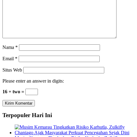
Nama
*
Email
*
Situs Web
Please enter an answer in digits:
16 + two =
Terpopuler Hari Ini