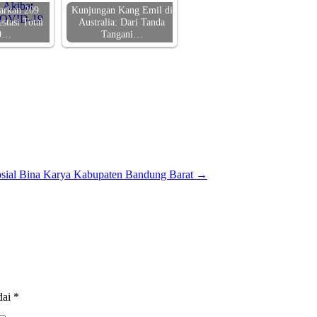
arkan 209
Kunjungan Kang Emil di
stasi Total
Australia: Dari Tanda
0…
Tangani…
Sosial Bina Karya Kabupaten Bandung Barat
→
dai
*