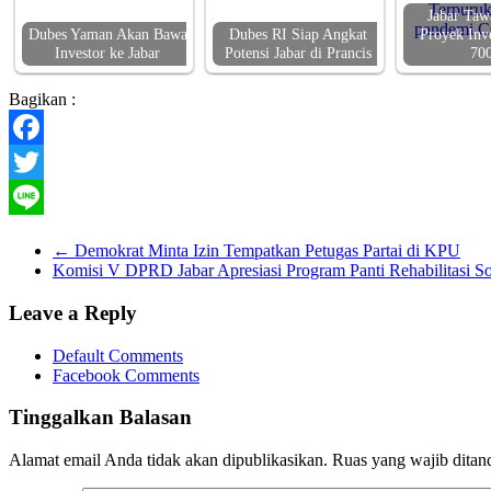
Jabar Taw
Dubes Yaman Akan Bawa
Dubes RI Siap Angkat
Proyek Inve
Investor ke Jabar
Potensi Jabar di Prancis
70
Bagikan :
Facebook
Twitter
Line
←
Demokrat Minta Izin Tempatkan Petugas Partai di KPU
Komisi V DPRD Jabar Apresiasi Program Panti Rehabilitasi 
Leave a Reply
Default Comments
Facebook Comments
Tinggalkan Balasan
Alamat email Anda tidak akan dipublikasikan.
Ruas yang wajib ditan