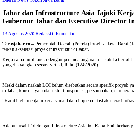
Daerah
News
Tokoh Jawa Barat
Jabar dan Infrastructure Asia Jajaki Ker
Gubernur Jabar dan Executive Director In
13 Agustus 2020
Redaksi
0 Komentar
Terasjabar.co
– Pemerintah Daerah (Pemda) Provinsi Jawa Barat (Jab
terkait akselerasi proyek infrastruktur di Jabar.
Kerja sama ini ditandai dengan penandatanganan naskah Letter of 
yang ditayangkan secara virtual, Rabu (12/8/2020).
Meski dalam naskah LOI belum disebutkan secara spesifik proyek ya
di Jabar, khususnya pada sektor transportasi, persampahan, dan perai
“Kami ingin menjalin kerja sama dalam implementasi akselerasi infrast
Adapun usai LOI dengan Infrastructure Asia ini, Kang Emil berhara