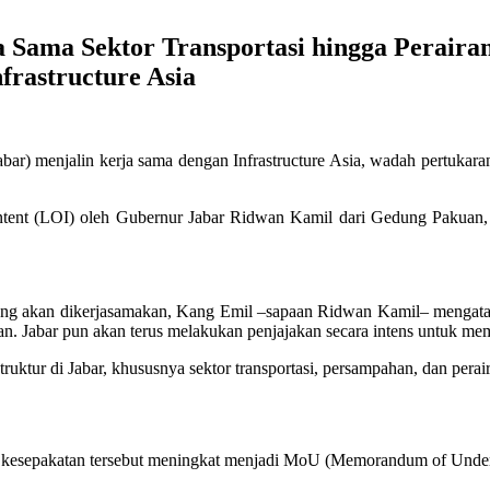
ja Sama Sektor Transportasi hingga Perair
frastructure Asia
ar) menjalin kerja sama dengan Infrastructure Asia, wadah pertukaran 
Intent (LOI) oleh Gubernur Jabar Ridwan Kamil dari Gedung Pakuan, 
ng akan dikerjasamakan, Kang Emil –sapaan Ridwan Kamil– mengatakan
ran. Jabar pun akan terus melakukan penjajakan secara intens untuk me
ruktur di Jabar, khususnya sektor transportasi, persampahan, dan perai
p kesepakatan tersebut meningkat menjadi MoU (Memorandum of Underst