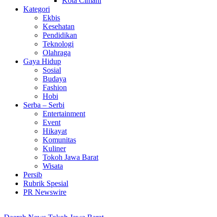
Kota Cimahi
Kategori
Ekbis
Kesehatan
Pendidikan
Teknologi
Olahraga
Gaya Hidup
Sosial
Budaya
Fashion
Hobi
Serba – Serbi
Entertainment
Event
Hikayat
Komunitas
Kuliner
Tokoh Jawa Barat
Wisata
Persib
Rubrik Spesial
PR Newswire