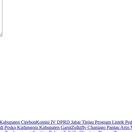
Komisi IV DPRD Jabar Tinjau Program Listrik P
Zulkifly Chaniago Pantau Aru