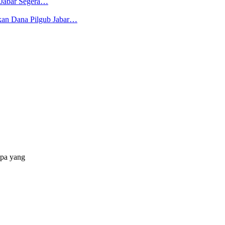
 Jabar Segera…
kan Dana Pilgub Jabar…
apa yang