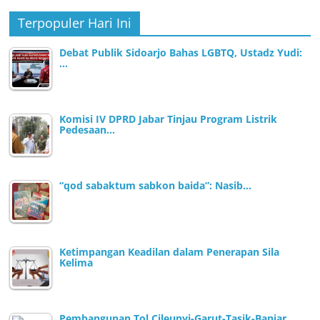
Terpopuler Hari Ini
Debat Publik Sidoarjo Bahas LGBTQ, Ustadz Yudi:
…
Komisi IV DPRD Jabar Tinjau Program Listrik
Pedesaan…
“qod sabaktum sabkon baida”: Nasib…
Ketimpangan Keadilan dalam Penerapan Sila
Kelima
Pembangunan Tol Cileunyi-Garut-Tasik-Banjar