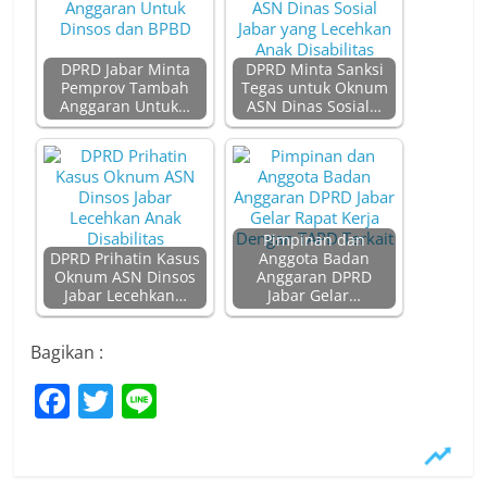
DPRD Jabar Minta
DPRD Minta Sanksi
Pemprov Tambah
Tegas untuk Oknum
Anggaran Untuk…
ASN Dinas Sosial…
Pimpinan dan
DPRD Prihatin Kasus
Anggota Badan
Oknum ASN Dinsos
Anggaran DPRD
Jabar Lecehkan…
Jabar Gelar…
Bagikan :
F
T
Li
a
w
n
c
itt
e