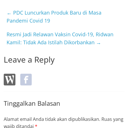
e
er
b
←
PDC Luncurkan Produk Baru di Masa
o
Pandemi Covid 19
o
Resmi Jadi Relawan Vaksin Covid-19, Ridwan
k
Kamil: Tidak Ada Istilah Dikorbankan
→
Leave a Reply
Tinggalkan Balasan
Alamat email Anda tidak akan dipublikasikan.
Ruas yang
wajib ditandai
*