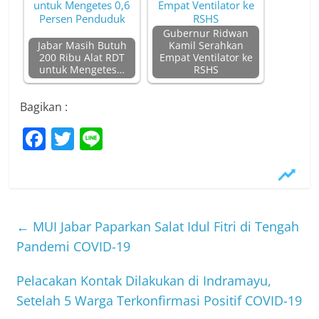
Gubernur Ridwan
Jabar Masih Butuh
Kamil Serahkan
200 Ribu Alat RDT
Empat Ventilator ke
untuk Mengetes…
RSHS
Bagikan :
F
T
Li
a
w
n
c
itt
e
e
er
b
←
MUI Jabar Paparkan Salat Idul Fitri di Tengah
o
Pandemi COVID-19
o
Pelacakan Kontak Dilakukan di Indramayu,
k
Setelah 5 Warga Terkonfirmasi Positif COVID-19