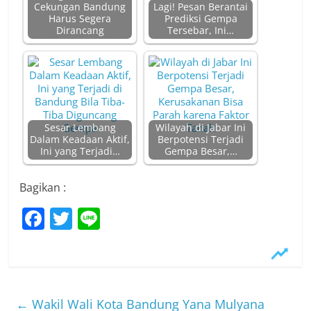
Cekungan Bandung
Lagi! Pesan Berantai
Harus Segera
Prediksi Gempa
Dirancang
Tersebar, Ini…
Sesar Lembang
Wilayah di Jabar Ini
Dalam Keadaan Aktif,
Berpotensi Terjadi
Ini yang Terjadi…
Gempa Besar,…
Bagikan :
F
T
Li
a
w
n
c
itt
e
e
er
b
←
Wakil Wali Kota Bandung Yana Mulyana