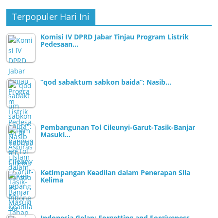
Terpopuler Hari Ini
Komisi IV DPRD Jabar Tinjau Program Listrik
Pedesaan…
“qod sabaktum sabkon baida”: Nasib…
Pembangunan Tol Cileunyi-Garut-Tasik-Banjar
Masuki…
Ketimpangan Keadilan dalam Penerapan Sila
Kelima
Indonesia Gelap: Forgetting and Forgiveness