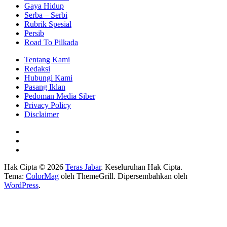
Gaya Hidup
Serba – Serbi
Rubrik Spesial
Persib
Road To Pilkada
Tentang Kami
Redaksi
Hubungi Kami
Pasang Iklan
Pedoman Media Siber
Privacy Policy
Disclaimer
Hak Cipta © 2026
Teras Jabar
. Keseluruhan Hak Cipta.
Tema:
ColorMag
oleh ThemeGrill. Dipersembahkan oleh
WordPress
.