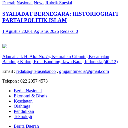
Daerah
Nasional
News
Rubrik Spesial
SYAHADAT BERNEGARA: HISTORIOGRAFI
PARTAI POLITIK ISLAM
1 Agustus 2026
1 Agustus 2026
Redaksi
0
Alamat : Jl. H. Alpi No.7a, Kelurahan Cibuntu, Kecamatan
Bandung Kulon, Kota Bandung, Jawa Barat, Indonesia (40212)
Email :
redaksi@terasjabar.co
,
ghigaintimedia@gmail.com
Telepon : 022 2057 4573
Berita Nasional
Ekonomi & Bisnis
Kesehatan
Olahraga
Pendidikan
Teknologi
Berita Daerah