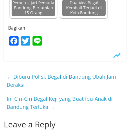
Pemutus Jari Pemuda
Dua Aksi Begal
Bandung Berjumlah
Kembali Terjadi di
15 Orang
Kota Bandung
Bagikan :
F
T
Li
a
w
n
c
itt
e
e
er
b
←
Diburu Polisi, Begal di Bandung Ubah Jam
o
Beraksi
o
Ini Ciri-Ciri Begal Keji yang Buat Ibu-Anak di
k
Bandung Terluka
→
Leave a Reply