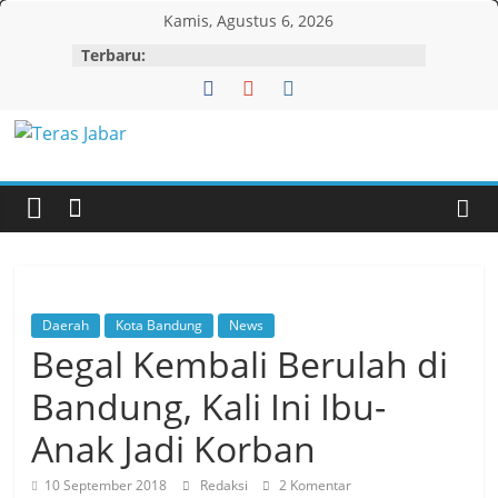
Skip
Kamis, Agustus 6, 2026
to
Terbaru:
content
Teras
Jabar
Daerah
Kota Bandung
News
Begal Kembali Berulah di
Bandung, Kali Ini Ibu-
Anak Jadi Korban
10 September 2018
Redaksi
2 Komentar