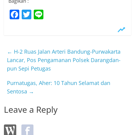
Bagikan :
F
T
Li
a
w
n
c
itt
e
e
er
b
←
H-2 Ruas Jalan Arteri Bandung-Purwakarta
o
Lancar, Pos Pengamanan Polsek Darangdan-
pun Sepi Petugas
o
k
Purnatugas, Aher: 10 Tahun Selamat dan
Sentosa
→
Leave a Reply