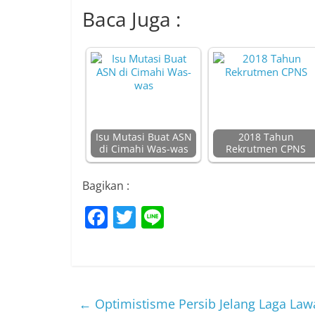
Baca Juga :
Isu Mutasi Buat ASN
2018 Tahun
di Cimahi Was-was
Rekrutmen CPNS
Bagikan :
F
T
Li
a
w
n
c
itt
e
e
er
b
←
Optimistisme Persib Jelang Laga Law