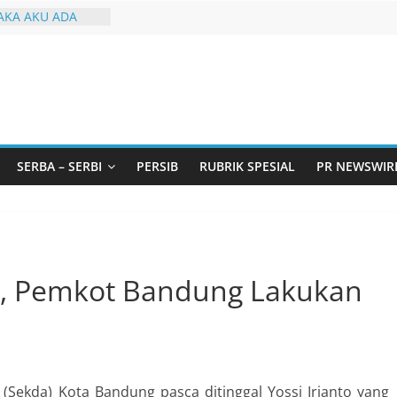
KA AKU ADA
arjo Bahas
i: Pintu Taubat
Remaja, Solusi
asalah
urtadan Gandeng
lar Seminar
an Standarisasi
SERBA – SERBI
PERSIB
RUBRIK SPESIAL
PR NEWSWIR
s Pemurtadan
 Ribu Anak
ndung Barat Siap
URI Lewat
iwangi 2026
g, Pemkot Bandung Lakukan
 (Sekda) Kota Bandung pasca ditinggal Yossi Irianto yang