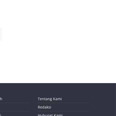
ah
Tentang Kami
Redaksi
i
Hubungi Kami