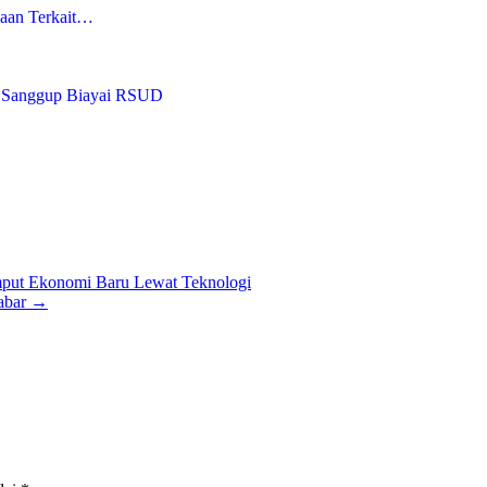
saan Terkait…
k Sanggup Biayai RSUD
put Ekonomi Baru Lewat Teknologi
abar
→