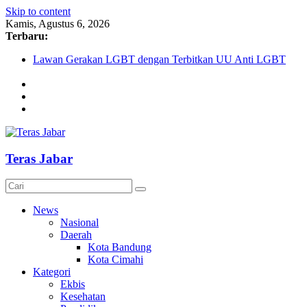
Skip to content
Kamis, Agustus 6, 2026
Terbaru:
Lawan Gerakan LGBT dengan Terbitkan UU Anti LGBT
Darurat HIV pada Remaja, Solusi tak Menyentuh Masalah
Komnas Anti Pemurtadan Gandeng Dewan Dakwah Gelar Semin
Cetak Sejarah, 20 Ribu Anak PAUD/TK/RA di Bandung Barat 
AKU NGONTÉN MAKA AKU ADA
Teras Jabar
News
Nasional
Daerah
Kota Bandung
Kota Cimahi
Kategori
Ekbis
Kesehatan