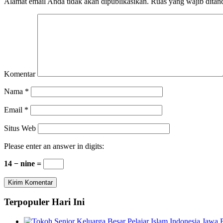
Alamat email Anda tidak akan dipublikasikan.
Ruas yang wajib ditan
Komentar
Nama
*
Email
*
Situs Web
Please enter an answer in digits:
14 − nine =
Terpopuler Hari Ini