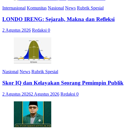
Internasional
Komunitas
Nasional
News
Rubrik Spesial
LONDO IRENG: Sejarah, Makna dan Refleksi
2 Agustus 2026
Redaksi
0
Nasional
News
Rubrik Spesial
Skor IQ dan Kelayakan Seorang Pemimpin Publik
2 Agustus 2026
2 Agustus 2026
Redaksi
0