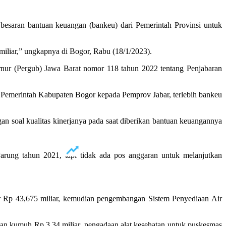
saran bantuan keuangan (bankeu) dari Pemerintah Provinsi untuk
 miliar,” ungkapnya di Bogor, Rabu (18/1/2023).
rnur (Pergub) Jawa Barat nomor 118 tahun 2022 tentang Penjabaran
 Pemerintah Kabupaten Bogor kepada Pemprov Jabar, terlebih bankeu
an soal kualitas kinerjanya pada saat diberikan bantuan keuangannya
rung tahun 2021, tapi tidak ada pos anggaran untuk melanjutkan
r Rp 43,675 miliar, kemudian pengembangan Sistem Penyediaan Air
san kumuh Rp 3,34 miliar, pengadaan alat kesehatan untuk puskesmas