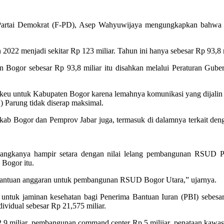
artai Demokrat (F-PD), Asep Wahyuwijaya mengungkapkan bahwa be
n 2022 menjadi sekitar Rp 123 miliar. Tahun ini hanya sebesar Rp 93,8
Bogor sebesar Rp 93,8 miliar itu disahkan melalui Peraturan Gube
nkeu untuk Kabupaten Bogor karena lemahnya komunikasi yang dijalin
arung tidak diserap maksimal.
emkab Bogor dan Pemprov Jabar juga, termasuk di dalamnya terkait deng
angkanya hampir setara dengan nilai lelang pembangunan RSUD Pa
 Bogor itu.
 bantuan anggaran untuk pembangunan RSUD Bogor Utara,” ujarnya.
 untuk jaminan kesehatan bagi Penerima Bantuan Iuran (PBI) sebesa
vidual sebesar Rp 21,575 miliar.
2,9 miliar, pembangunan command center Rp 5 miliiar, penataan kawa