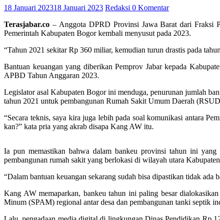
18 Januari 2023
18 Januari 2023
Redaksi
0 Komentar
Terasjabar.co
– Anggota DPRD Provinsi Jawa Barat dari Fraksi P
Pemerintah Kabupaten Bogor kembali menyusut pada 2023.
“Tahun 2021 sekitar Rp 360 miliar, kemudian turun drastis pada tahu
Bantuan keuangan yang diberikan Pemprov Jabar kepada Kabupaten 
APBD Tahun Anggaran 2023.
Legislator asal Kabupaten Bogor ini menduga, penurunan jumlah ba
tahun 2021 untuk pembangunan Rumah Sakit Umum Daerah (RSUD) P
“Secara teknis, saya kira juga lebih pada soal komunikasi antara P
kan?” kata pria yang akrab disapa Kang AW itu.
Ia pun memastikan bahwa dalam bankeu provinsi tahun ini yang 
pembangunan rumah sakit yang berlokasi di wilayah utara Kabupaten
“Dalam bantuan keuangan sekarang sudah bisa dipastikan tidak ada
Kang AW memaparkan, bankeu tahun ini paling besar dialokasikan
Minum (SPAM) regional antar desa dan pembangunan tanki septik indi
Lalu, pengadaan media digital di lingkungan Dinas Pendidikan Rp 1