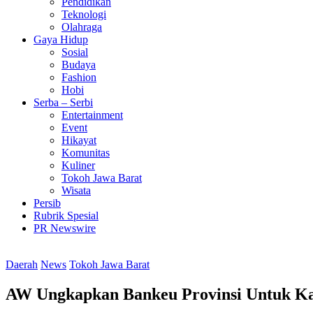
Pendidikan
Teknologi
Olahraga
Gaya Hidup
Sosial
Budaya
Fashion
Hobi
Serba – Serbi
Entertainment
Event
Hikayat
Komunitas
Kuliner
Tokoh Jawa Barat
Wisata
Persib
Rubrik Spesial
PR Newswire
Daerah
News
Tokoh Jawa Barat
AW Ungkapkan Bankeu Provinsi Untuk Ka