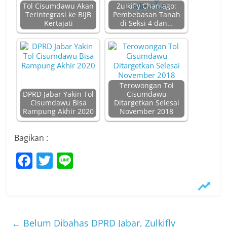
Tol Cisumdawu Akan
Zulkifly Chaniago:
Terintegrasi ke BIJB
Pembebasan Tanah
Kertajati
di Seksi 4 dan…
Terowongan Tol
DPRD Jabar Yakin Tol
Cisumdawu
Cisumdawu Bisa
Ditargetkan Selesai
Rampung Akhir 2020
November 2018
Bagikan :
F
T
Li
a
w
n
c
itt
e
e
er
b
←
Belum Dibahas DPRD Jabar, Zulkifly