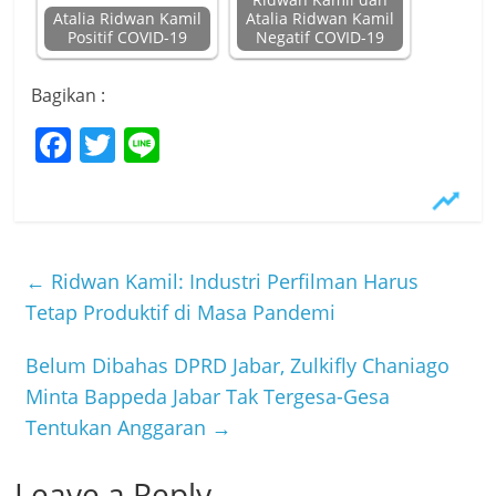
Ridwan Kamil dan
Atalia Ridwan Kamil
Atalia Ridwan Kamil
Positif COVID-19
Negatif COVID-19
Bagikan :
F
T
Li
a
w
n
c
itt
e
e
er
b
←
Ridwan Kamil: Industri Perfilman Harus
o
Tetap Produktif di Masa Pandemi
o
Belum Dibahas DPRD Jabar, Zulkifly Chaniago
k
Minta Bappeda Jabar Tak Tergesa-Gesa
Tentukan Anggaran
→
Leave a Reply