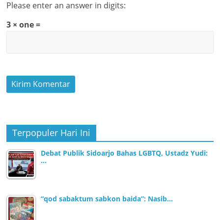
Please enter an answer in digits:
3 × one =
Terpopuler Hari Ini
Debat Publik Sidoarjo Bahas LGBTQ, Ustadz Yudi:
…
“qod sabaktum sabkon baida”: Nasib…