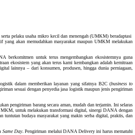
serta pelaku usaha mikro kecil dan menengah (UMKM) beradaptasi
inovatif yang akan memudahkan masyarakat maupun UMKM melakukan
DANA berkomitmen untuk terus mengembangkan ekosistemnya guna
itraan ekosistem yang akan terus kami kembangkan adalah kemitraan
gital lainnya – dari konsumen, produsen, hingga dunia perniagaan,
ogistik dalam memberikan layanan yang sifatnya B2C (
business to
iriman sesuai dengan penyedia jasa logistik maupun jenis pengiriman
n pengiriman barang secara aman, mudah dan terjamin. Ini selaras
MKM, untuk melakukan transformasi digital, sinergi DANA dengan
untutan budaya masyarakat yang makin serba digital, praktis, dan
n
Same Day
. Pengiriman melalui DANA Delivery ini harus mematuhi