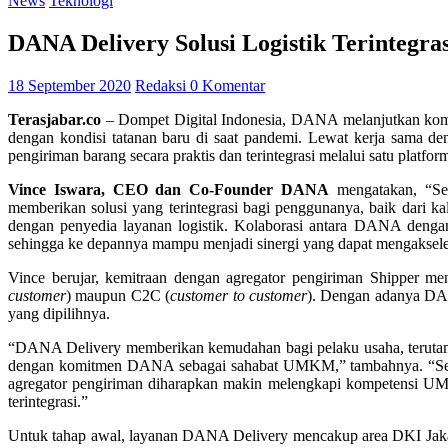
News
Teknologi
DANA Delivery Solusi Logistik Terintegr
18 September 2020
Redaksi
0 Komentar
Terasjabar.co
– Dompet Digital Indonesia, DANA melanjutkan ko
dengan kondisi tatanan baru di saat pandemi. Lewat kerja sama
pengiriman barang secara praktis dan terintegrasi melalui satu platf
Vince Iswara, CEO dan Co-Founder DANA
mengatakan, “Seb
memberikan solusi yang terintegrasi bagi penggunanya, baik dari 
dengan penyedia layanan logistik. Kolaborasi antara DANA dengan 
sehingga ke depannya mampu menjadi sinergi yang dapat mengakselera
Vince berujar, kemitraan dengan agregator pengiriman Shipper
customer
) maupun C2C (
customer to customer
). Dengan adanya DA
yang dipilihnya.
“DANA Delivery memberikan kemudahan bagi pelaku usaha, terutama
dengan komitmen DANA sebagai sahabat UMKM,” tambahnya. “Sejal
agregator pengiriman diharapkan makin melengkapi kompetensi UMK
terintegrasi.”
Untuk tahap awal, layanan DANA Delivery mencakup area DKI Jakar