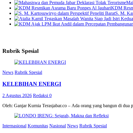
Mah
KDM Resmik
S. M. Kar
Rubrik Spesial
News
Rubrik Spesial
KELEBIHAN ENERGI
2 Agustus 2026
Redaksi
0
Oleh: Ganjar Kurnia Terasjabar.co – Ada orang yang bangun di dua 
Internasional
Komunitas
Nasional
News
Rubrik Spesial