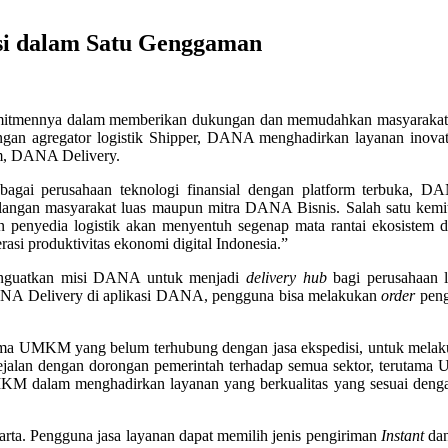
asi dalam Satu Genggaman
mitmennya dalam memberikan dukungan dan memudahkan masyarakat 
 dengan agregator logistik Shipper, DANA menghadirkan layanan 
orm, DANA Delivery.
agai perusahaan teknologi finansial dengan platform terbuka, 
kalangan masyarakat luas maupun mitra DANA Bisnis. Salah satu kem
penyedia logistik akan menyentuh segenap mata rantai ekosistem di
si produktivitas ekonomi digital Indonesia.”
 menguatkan misi DANA untuk menjadi
delivery hub
bagi perusahaan l
NA Delivery di aplikasi DANA, pengguna bisa melakukan
order
peng
 UMKM yang belum terhubung dengan jasa ekspedisi, untuk melakuka
an dengan dorongan pemerintah terhadap semua sektor, terutama U
M dalam menghadirkan layanan yang berkualitas yang sesuai dengan t
ta. Pengguna jasa layanan dapat memilih jenis pengiriman
Instant
da