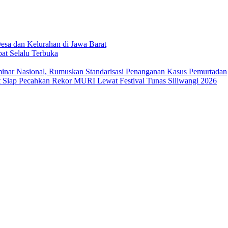
sa dan Kelurahan di Jawa Barat
at Selalu Terbuka
ar Nasional, Rumuskan Standarisasi Penanganan Kasus Pemurtadan
Siap Pecahkan Rekor MURI Lewat Festival Tunas Siliwangi 2026