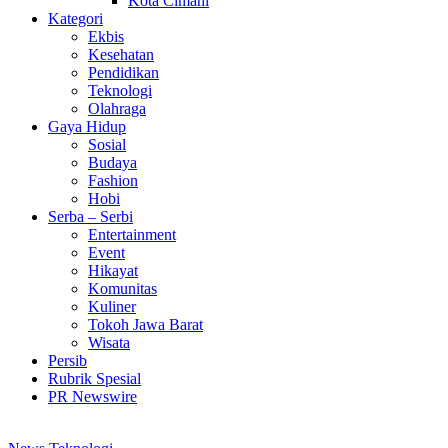
Kota Cimahi
Kategori
Ekbis
Kesehatan
Pendidikan
Teknologi
Olahraga
Gaya Hidup
Sosial
Budaya
Fashion
Hobi
Serba – Serbi
Entertainment
Event
Hikayat
Komunitas
Kuliner
Tokoh Jawa Barat
Wisata
Persib
Rubrik Spesial
PR Newswire