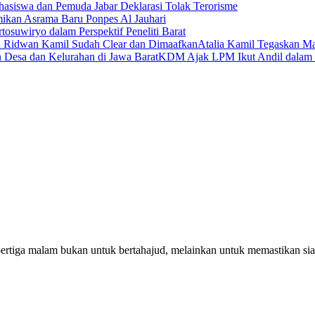
asiswa dan Pemuda Jabar Deklarasi Tolak Terorisme
an Asrama Baru Ponpes Al Jauhari
tosuwiryo dalam Perspektif Peneliti Barat
Atalia Kamil Tegaskan Ma
KDM Ajak LPM Ikut Andil dalam
pertiga malam bukan untuk bertahajud, melainkan untuk memastikan si