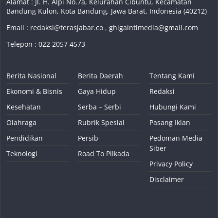
Alamat : Jl. H. Alpi No.7a, Kelurahan Cibuntu, Kecamatan
Bandung Kulon, Kota Bandung, Jawa Barat, Indonesia (40212)
Email :
redaksi@terasjabar.co
,
ghigaintimedia@gmail.com
Telepon : 022 2057 4573
Berita Nasional
Berita Daerah
Tentang Kami
Ekonomi & Bisnis
Gaya Hidup
Redaksi
Kesehatan
Serba – Serbi
Hubungi Kami
Olahraga
Rubrik Spesial
Pasang Iklan
Pendidikan
Persib
Pedoman Media
Siber
Teknologi
Road To Pilkada
Privacy Policy
Disclaimer