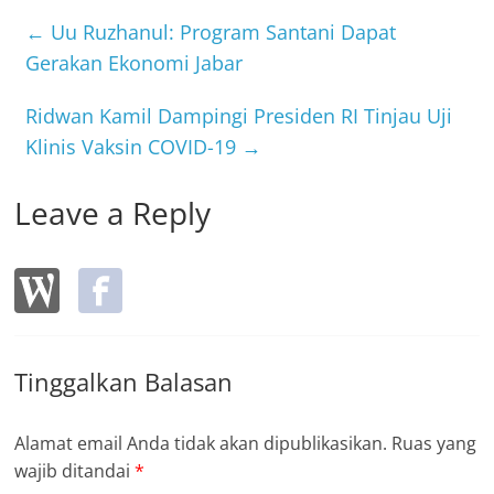
e
er
b
←
Uu Ruzhanul: Program Santani Dapat
o
Gerakan Ekonomi Jabar
o
Ridwan Kamil Dampingi Presiden RI Tinjau Uji
k
Klinis Vaksin COVID-19
→
Leave a Reply
Tinggalkan Balasan
Alamat email Anda tidak akan dipublikasikan.
Ruas yang
wajib ditandai
*