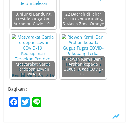
Kunjungi Bandung,
22 Daerah di Jabar
Presiden Ingatkan
Masuk Zona Kuning,
Ancaman Covid-19…
5 Masih Zona Oranye
Ridwan Kamil Beri
Masyarakat Garda
Arahan kepada
Terdepan Lawan
Gugus Tugas COVID-
COVID-19,…
19…
Bagikan :
F
T
Li
a
w
n
c
itt
e