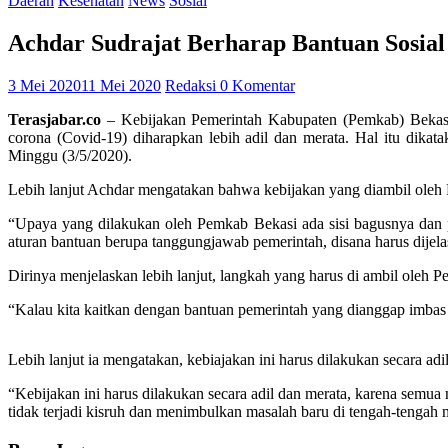
Daerah
Kesehatan
News
Sosial
Achdar Sudrajat Berharap Bantuan Sosial
3 Mei 2020
11 Mei 2020
Redaksi
0 Komentar
Terasjabar.co
– Kebijakan Pemerintah Kabupaten (Pemkab) Bekasi
corona (Covid-19) diharapkan lebih adil dan merata. Hal itu dik
Minggu (3/5/2020).
Lebih lanjut Achdar mengatakan bahwa kebijakan yang diambil oleh 
“Upaya yang dilakukan oleh Pemkab Bekasi ada sisi bagusnya dan per
aturan bantuan berupa tanggungjawab pemerintah, disana harus dijela
Dirinya menjelaskan lebih lanjut, langkah yang harus di ambil oleh
“Kalau kita kaitkan dengan bantuan pemerintah yang dianggap imbas
Lebih lanjut ia mengatakan, kebiajakan ini harus dilakukan secara adi
“Kebijakan ini harus dilakukan secara adil dan merata, karena semu
tidak terjadi kisruh dan menimbulkan masalah baru di tengah-tengah 