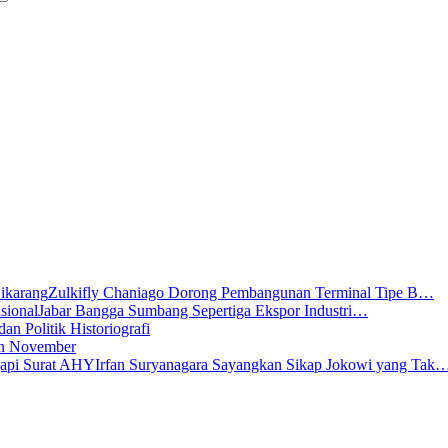
Zulkifly Chaniago Dorong Pembangunan Terminal Tipe B…
Jabar Bangga Sumbang Sepertiga Ekspor Industri…
dan Politik Historiografi
lan November
Irfan Suryanagara Sayangkan Sikap Jokowi yang Tak