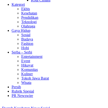
Kota Cimahi
Kategori
Ekbis
Kesehatan
Pendidikan
Teknologi
Olahraga
Gaya Hidup
Sosial
Budaya
Fashion
Hobi
Serba – Serbi
Entertainment
Event
Hikayat
Komunitas
Kuliner
Tokoh Jawa Barat
Wisata
Persib
Rubrik Spesial
PR Newswire