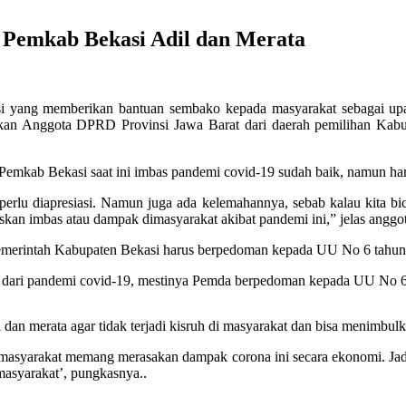
 Pemkab Bekasi Adil dan Merata
 yang memberikan bantuan sembako kepada masyarakat sebagai upa
atakan Anggota DPRD Provinsi Jawa Barat dari daerah pemilihan Kabu
Pemkab Bekasi saat ini imbas pandemi covid-19 sudah baik, namun ha
lu diapresiasi. Namun juga ada kelemahannya, sebab kalau kita bicara
skan imbas atau dampak dimasyarakat akibat pandemi ini,” jelas anggot
 Pemerintah Kabupaten Bekasi harus berpedoman kepada UU No 6 tahun 
 dari pandemi covid-19, mestinya Pemda berpedoman kepada UU No 6 t
l dan merata agar tidak terjadi kisruh di masyarakat dan bisa menimbul
a masyarakat memang merasakan dampak corona ini secara ekonomi. Jadi 
masyarakat’, pungkasnya..