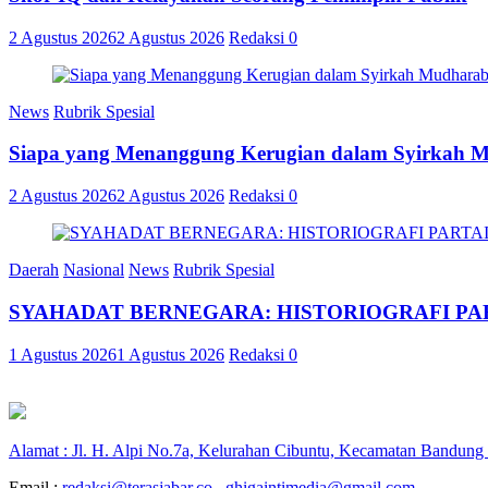
2 Agustus 2026
2 Agustus 2026
Redaksi
0
News
Rubrik Spesial
Siapa yang Menanggung Kerugian dalam Syirkah 
2 Agustus 2026
2 Agustus 2026
Redaksi
0
Daerah
Nasional
News
Rubrik Spesial
SYAHADAT BERNEGARA: HISTORIOGRAFI PAR
1 Agustus 2026
1 Agustus 2026
Redaksi
0
Alamat : Jl. H. Alpi No.7a, Kelurahan Cibuntu, Kecamatan Bandung
Email :
redaksi@terasjabar.co
,
ghigaintimedia@gmail.com