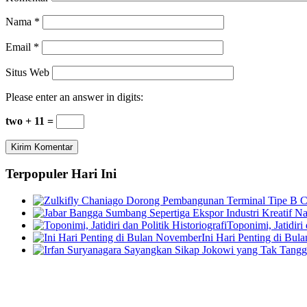
Nama
*
Email
*
Situs Web
Please enter an answer in digits:
two + 11 =
Terpopuler Hari Ini
Toponimi, Jatidiri 
Ini Hari Penting di Bu