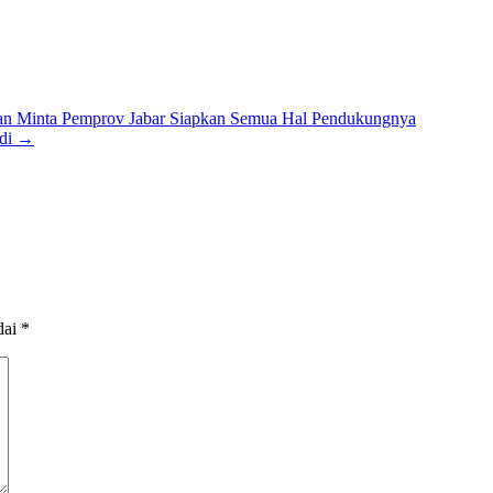
wan Minta Pemprov Jabar Siapkan Semua Hal Pendukungnya
udi
→
dai
*