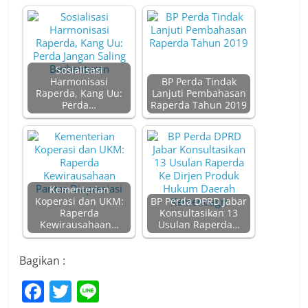
Sosialisasi
Harmonisasi
BP Perda Tindak
Raperda, Kang Uu:
Lanjuti Pembahasan
Perda…
Raperda Tahun 2019
Kementerian
Koperasi dan UKM:
BP Perda DPRD Jabar
Raperda
Konsultasikan 13
Kewirausahaan…
Usulan Raperda…
Bagikan :
F
T
Li