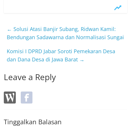
a
w
n
c
itt
e
e
er
b
←
Solusi Atasi Banjir Subang, Ridwan Kamil:
o
Bendungan Sadawarna dan Normalisasi Sungai
o
Komisi I DPRD Jabar Soroti Pemekaran Desa
k
dan Dana Desa di Jawa Barat
→
Leave a Reply
Tinggalkan Balasan