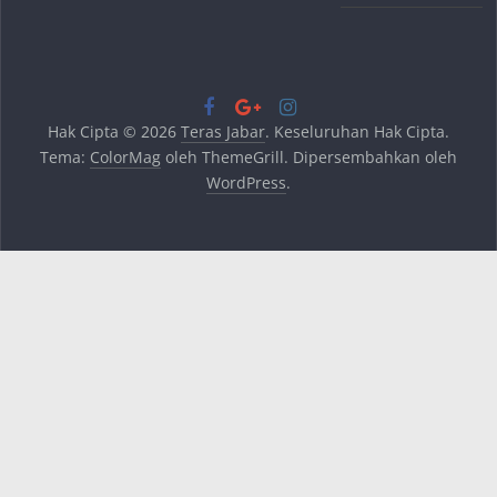
Hak Cipta © 2026
Teras Jabar
. Keseluruhan Hak Cipta.
Tema:
ColorMag
oleh ThemeGrill. Dipersembahkan oleh
WordPress
.