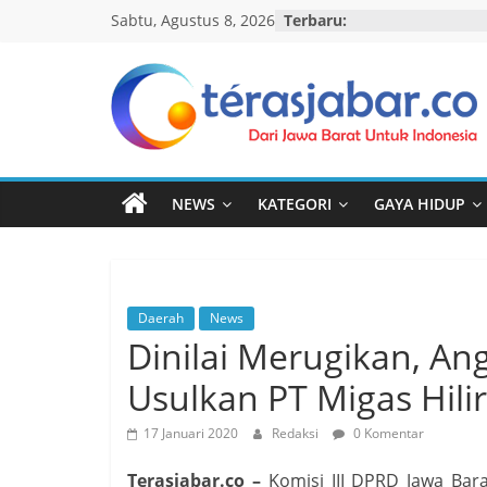
Skip
Sabtu, Agustus 8, 2026
Terbaru:
to
content
Teras
Jabar
NEWS
KATEGORI
GAYA HIDUP
Daerah
News
Dinilai Merugikan, Ang
Usulkan PT Migas Hilir
17 Januari 2020
Redaksi
0 Komentar
Terasjabar.co –
Komisi III DPRD Jawa Ba