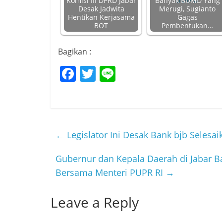
Komisi III DPRD Jabar
Banyak BUMD Yang
Desak Jadwita
Merugi, Sugianto
Hentikan Kerjasama
Gagas
BOT
Pembentukan…
Bagikan :
F
T
Li
a
w
n
c
itt
e
e
er
b
←
Legislator Ini Desak Bank bjb Selesa
o
Gubernur dan Kepala Daerah di Jabar 
o
Bersama Menteri PUPR RI
→
k
Leave a Reply