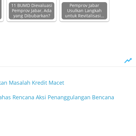
11 BUMD Dievaluasi
Pemprov Jabar
Pemprov Jabar, Ada
Usulkan Langkah
yang Dibubarkan?
untuk Revitalisasi…
ikan Masalah Kredit Macet
Bahas Rencana Aksi Penanggulangan Bencana