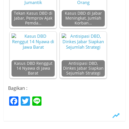
Tekan Kasus DBD di
Kasus DBD di Jabar
Jabar, Pemprov Ajak
Meningkat, Jumlah
Pemda…
Korban…
Kasus DBD Renggut
Antisipasi DBD,
14 Nyawa di Jawa
Dinkes Jabar Siapkan
Barat
Sejumlah Strategi
Bagikan :
F
T
Li
a
w
n
c
itt
e
e
er