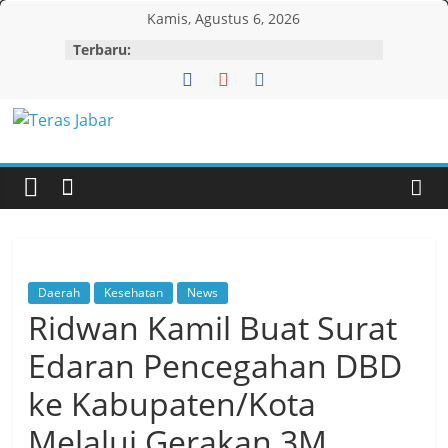
Skip
Kamis, Agustus 6, 2026
to
Terbaru:
content
Teras
Jabar
Daerah
Kesehatan
News
Ridwan Kamil Buat Surat
Edaran Pencegahan DBD
ke Kabupaten/Kota
Melalui Gerakan 3M