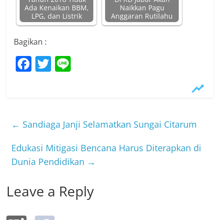
Ada Kenaikan BBM,
Naikkan Pagu
LPG, dan Listrik
Anggaran Rutilahu
Bagikan :
F
T
Li
a
w
n
c
itt
e
e
er
b
←
Sandiaga Janji Selamatkan Sungai Citarum
o
Edukasi Mitigasi Bencana Harus Diterapkan di
o
Dunia Pendidikan
→
k
Leave a Reply