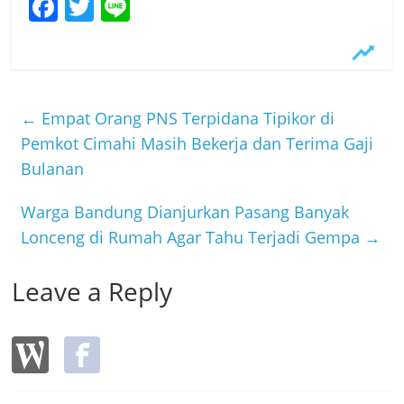
F
T
Li
a
w
n
c
itt
e
e
er
b
←
Empat Orang PNS Terpidana Tipikor di
o
Pemkot Cimahi Masih Bekerja dan Terima Gaji
Bulanan
o
k
Warga Bandung Dianjurkan Pasang Banyak
Lonceng di Rumah Agar Tahu Terjadi Gempa
→
Leave a Reply