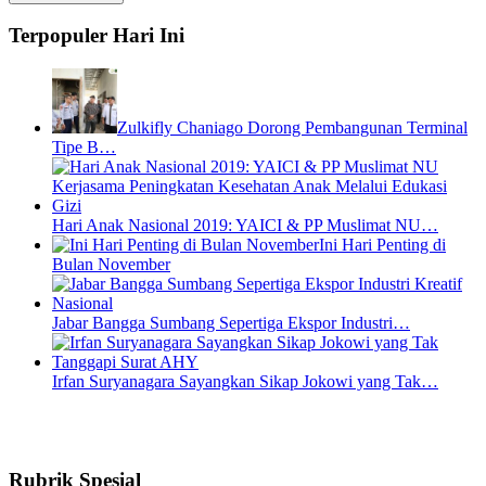
Terpopuler Hari Ini
Zulkifly Chaniago Dorong Pembangunan Terminal
Tipe B…
Hari Anak Nasional 2019: YAICI & PP Muslimat NU…
Ini Hari Penting di
Bulan November
Jabar Bangga Sumbang Sepertiga Ekspor Industri…
Irfan Suryanagara Sayangkan Sikap Jokowi yang Tak…
Rubrik Spesial