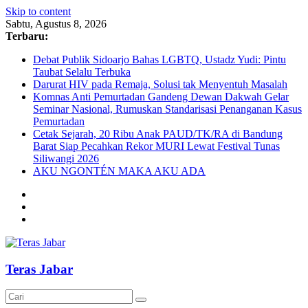
Skip to content
Sabtu, Agustus 8, 2026
Terbaru:
Debat Publik Sidoarjo Bahas LGBTQ, Ustadz Yudi: Pintu
Taubat Selalu Terbuka
Darurat HIV pada Remaja, Solusi tak Menyentuh Masalah
Komnas Anti Pemurtadan Gandeng Dewan Dakwah Gelar
Seminar Nasional, Rumuskan Standarisasi Penanganan Kasus
Pemurtadan
Cetak Sejarah, 20 Ribu Anak PAUD/TK/RA di Bandung
Barat Siap Pecahkan Rekor MURI Lewat Festival Tunas
Siliwangi 2026
AKU NGONTÉN MAKA AKU ADA
Teras Jabar