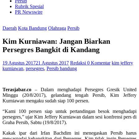
Persib
Rubrik Spesial
PR Newswire
Daerah
Kota Bandung
Olahraga
Persib
Kim Kurniawan: Jangan Biarkan
Persegres Bangkit di Kandang
19 Agustus 2017
21 Agustus 2017
Redaksi
0 Komentar
kim jeffery
kurniawan
,
persegres
,
Persib bandung
Terasjabar.co
– Dalam menghadapi Persegres Gresik United
Minggu (20/8/2017), gelandang tengah Persib, Kim Jeffery
Kurniawan mengaku sudah siap 100 persen.
“Kami 100 persen siap untuk pertandingan besok menghadapi
persegres,” ujar Kim Jeffery Kurniawan dalam sesi konfrensi pers di
Graha Persib, Sabtu (19/8/2017).
Kakak ipar dari Irfan Bachdim ini menegaskan Persib harus
mewaspadai kebangkitan dari Persegres. Kim tidak ingin Persegres