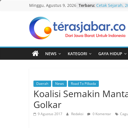
Skip
Minggu, Agustus 9, 2026
Terbaru:
Cetak Sejarah, 
to
PAUD/TK/RA di 
Pecahkan Rekor
content
Festival Tunas S
KDM Ajak LPM Ik
Teras
Percepatan Pe
dan Kelurahan d
Jabar
Debat Publik Si
LGBTQ, Ustadz Y
NEWS
KATEGORI
GAYA HIDUP
Selalu Terbuka
Darurat HIV pad
tak Menyentuh 
Komnas Anti Pe
Dewan Dakwah G
Daerah
News
Road To Pilkada
Nasional, Rumus
Koalisi Semakin Manta
Penanganan Ka
Golkar
9 Agustus 2017
Redaksi
0 Komentar
Cagu