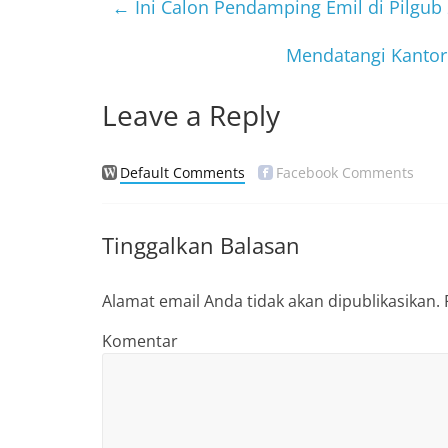
b
←
Ini Calon Pendamping Emil di Pilgub
o
Mendatangi Kantor
o
k
Leave a Reply
Default Comments
Facebook Comments
Tinggalkan Balasan
Alamat email Anda tidak akan dipublikasikan.
Komentar