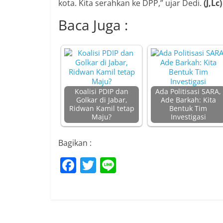
kota. Kita serahkan ke DPP,” ujar Dedi.
(J,Lc)
Baca Juga :
Koalisi PDIP dan
Ada Politisasi SARA,
Golkar di Jabar,
Ade Barkah: Kita
Ridwan Kamil tetap
Bentuk Tim
Maju?
Investigasi
Bagikan :
F
T
Li
a
w
n
c
itt
e
e
er