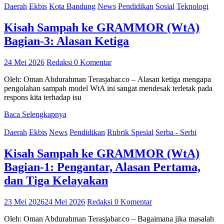
Daerah
Ekbis
Kota Bandung
News
Pendidikan
Sosial
Teknologi
Kisah Sampah ke GRAMMOR (WtA)
Bagian-3: Alasan Ketiga
24 Mei 2026
Redaksi
0 Komentar
Oleh: Oman Abdurahman Terasjabar.co – Alasan ketiga mengapa
pengolahan sampah model WtA ini sangat mendesak terletak pada
respons kita terhadap isu
Baca Selengkapnya
Daerah
Ekbis
News
Pendidikan
Rubrik Spesial
Serba - Serbi
Kisah Sampah ke GRAMMOR (WtA)
Bagian-1: Pengantar, Alasan Pertama,
dan Tiga Kelayakan
23 Mei 2026
24 Mei 2026
Redaksi
0 Komentar
Oleh: Oman Abdurahman Terasjabar.co – Bagaimana jika masalah