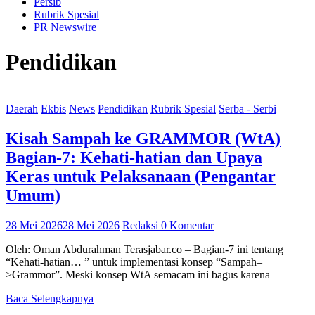
Persib
Rubrik Spesial
PR Newswire
Pendidikan
Daerah
Ekbis
News
Pendidikan
Rubrik Spesial
Serba - Serbi
Kisah Sampah ke GRAMMOR (WtA)
Bagian-7: Kehati-hatian dan Upaya
Keras untuk Pelaksanaan (Pengantar
Umum)
28 Mei 2026
28 Mei 2026
Redaksi
0 Komentar
Oleh: Oman Abdurahman Terasjabar.co – Bagian-7 ini tentang
“Kehati-hatian… ” untuk implementasi konsep “Sampah–
>Grammor”. Meski konsep WtA semacam ini bagus karena
Baca Selengkapnya