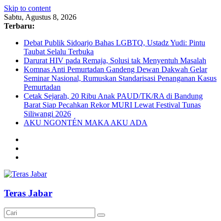
Skip to content
Sabtu, Agustus 8, 2026
Terbaru:
Debat Publik Sidoarjo Bahas LGBTQ, Ustadz Yudi: Pintu
Taubat Selalu Terbuka
Darurat HIV pada Remaja, Solusi tak Menyentuh Masalah
Komnas Anti Pemurtadan Gandeng Dewan Dakwah Gelar
Seminar Nasional, Rumuskan Standarisasi Penanganan Kasus
Pemurtadan
Cetak Sejarah, 20 Ribu Anak PAUD/TK/RA di Bandung
Barat Siap Pecahkan Rekor MURI Lewat Festival Tunas
Siliwangi 2026
AKU NGONTÉN MAKA AKU ADA
Teras Jabar