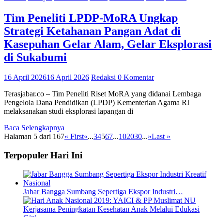
Tim Peneliti LPDP-MoRA Ungkap
Strategi Ketahanan Pangan Adat di
Kasepuhan Gelar Alam, Gelar Eksplorasi
di Sukabumi
16 April 2026
16 April 2026
Redaksi
0 Komentar
Terasjabar.co – Tim Peneliti Riset MoRA yang didanai Lembaga
Pengelola Dana Pendidikan (LPDP) Kementerian Agama RI
melaksanakan studi eksplorasi lapangan di
Baca Selengkapnya
Halaman 5 dari 167
« First
«
...
3
4
5
6
7
...
10
20
30
...
»
Last »
Terpopuler Hari Ini
Jabar Bangga Sumbang Sepertiga Ekspor Industri…