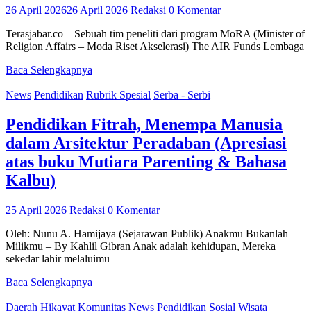
26 April 2026
26 April 2026
Redaksi
0 Komentar
Terasjabar.co – Sebuah tim peneliti dari program MoRA (Minister of
Religion Affairs – Moda Riset Akselerasi) The AIR Funds Lembaga
Baca Selengkapnya
News
Pendidikan
Rubrik Spesial
Serba - Serbi
Pendidikan Fitrah, Menempa Manusia
dalam Arsitektur Peradaban (Apresiasi
atas buku Mutiara Parenting & Bahasa
Kalbu)
25 April 2026
Redaksi
0 Komentar
​Oleh: Nunu A. Hamijaya (Sejarawan Publik) Anakmu Bukanlah
Milikmu – By Kahlil Gibran Anak adalah kehidupan, Mereka
sekedar lahir melaluimu
Baca Selengkapnya
Daerah
Hikayat
Komunitas
News
Pendidikan
Sosial
Wisata