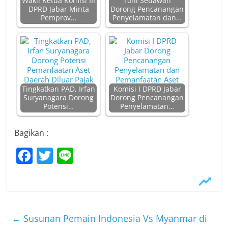
Wakil Ketua Komisi III
Toni Setiawan
DPRD Jabar Minta
Dorong Pencanangan
Pemprov…
Penyelamatan dan…
Tingkatkan PAD, Irfan
Komisi I DPRD Jabar
Suryanagara Dorong
Dorong Pencanangan
Potensi…
Penyelamatan…
Bagikan :
F
T
Li
a
w
n
c
itt
e
e
er
b
←
Susunan Pemain Indonesia Vs Myanmar di