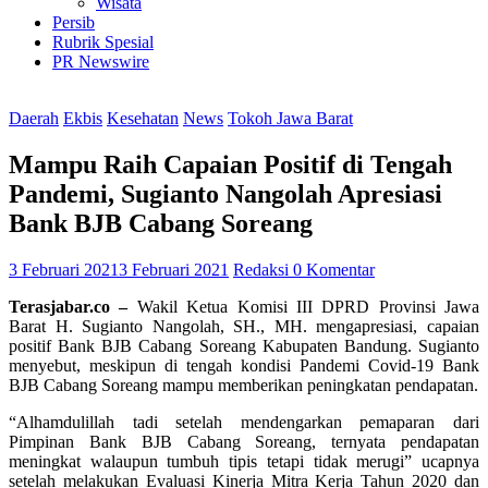
Wisata
Persib
Rubrik Spesial
PR Newswire
Daerah
Ekbis
Kesehatan
News
Tokoh Jawa Barat
Mampu Raih Capaian Positif di Tengah
Pandemi, Sugianto Nangolah Apresiasi
Bank BJB Cabang Soreang
3 Februari 2021
3 Februari 2021
Redaksi
0 Komentar
Terasjabar.co –
Wakil Ketua Komisi III DPRD Provinsi Jawa
Barat H. Sugianto Nangolah, SH., MH. mengapresiasi, capaian
positif Bank BJB Cabang Soreang Kabupaten Bandung. Sugianto
menyebut, meskipun di tengah kondisi Pandemi Covid-19 Bank
BJB Cabang Soreang mampu memberikan peningkatan pendapatan.
“Alhamdulillah tadi setelah mendengarkan pemaparan dari
Pimpinan Bank BJB Cabang Soreang, ternyata pendapatan
meningkat walaupun tumbuh tipis tetapi tidak merugi” ucapnya
setelah melakukan Evaluasi Kinerja Mitra Kerja Tahun 2020 dan