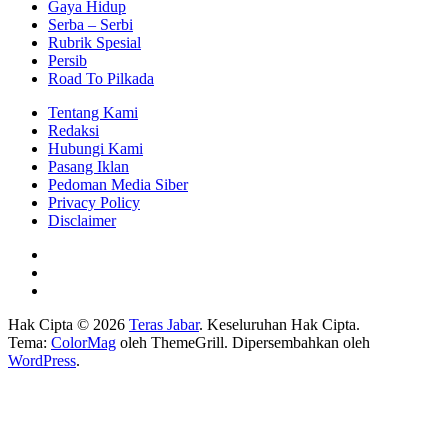
Gaya Hidup
Serba – Serbi
Rubrik Spesial
Persib
Road To Pilkada
Tentang Kami
Redaksi
Hubungi Kami
Pasang Iklan
Pedoman Media Siber
Privacy Policy
Disclaimer
Hak Cipta © 2026
Teras Jabar
. Keseluruhan Hak Cipta.
Tema:
ColorMag
oleh ThemeGrill. Dipersembahkan oleh
WordPress
.