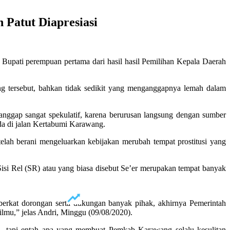
 Patut Diapresiasi
upati perempuan pertama dari hasil hasil Pemilihan Kepala Daerah
ng tersebut, bahkan tidak sedikit yang menganggapnya lemah dalam
anggap sangat spekulatif, karena berurusan langsung dengan sumber
ada di jalan Kertabumi Karawang.
elah berani mengeluarkan kebijakan merubah tempat prostitusi yang
 Sisi Rel (SR) atau yang biasa disebut Se’er merupakan tempat banyak
erkat dorongan serta dukungan banyak pihak, akhirnya Pemerintah
ilmu,” jelas Andri, Minggu (09/08/2020).
ma, tapi entah apa yang membuat Pemkab Karawang selalu kesulitan