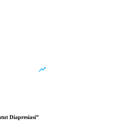
ut Diapresiasi
”