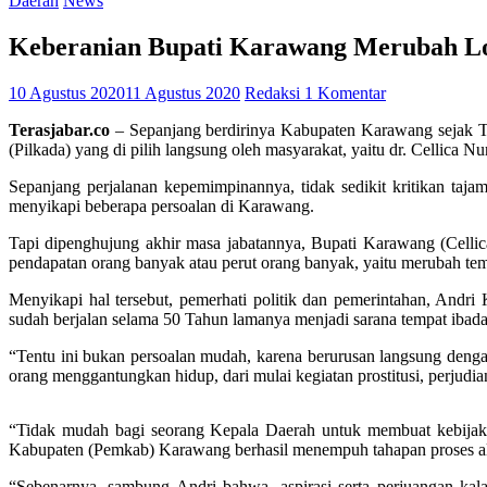
Daerah
News
Keberanian Bupati Karawang Merubah Lokal
10 Agustus 2020
11 Agustus 2020
Redaksi
1 Komentar
Terasjabar.co
– Sepanjang berdirinya Kabupaten Karawang sejak Ta
(Pilkada) yang di pilih langsung oleh masyarakat, yaitu dr. Cellica Nu
Sepanjang perjalanan kepemimpinannya, tidak sedikit kritikan ta
menyikapi beberapa persoalan di Karawang.
Tapi dipenghujung akhir masa jabatannya, Bupati Karawang (Cellic
pendapatan orang banyak atau perut orang banyak, yaitu merubah temp
Menyikapi hal tersebut, pemerhati politik dan pemerintahan, Andr
sudah berjalan selama 50 Tahun lamanya menjadi sarana tempat ibadah 
“Tentu ini bukan persoalan mudah, karena berurusan langsung dengan 
orang menggantungkan hidup, dari mulai kegiatan prostitusi, perjud
“Tidak mudah bagi seorang Kepala Daerah untuk membuat kebijaka
Kabupaten (Pemkab) Karawang berhasil menempuh tahapan proses alih f
“Sebenarnya, sambung Andri bahwa, aspirasi serta perjuangan kal