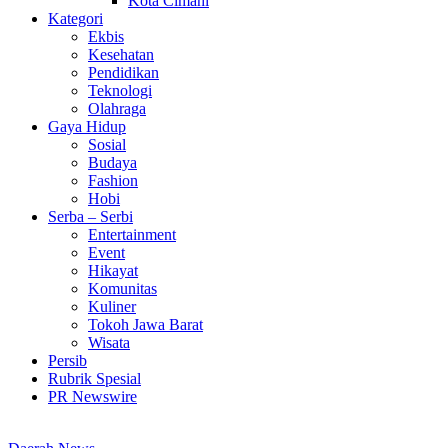
Kota Cimahi
Kategori
Ekbis
Kesehatan
Pendidikan
Teknologi
Olahraga
Gaya Hidup
Sosial
Budaya
Fashion
Hobi
Serba – Serbi
Entertainment
Event
Hikayat
Komunitas
Kuliner
Tokoh Jawa Barat
Wisata
Persib
Rubrik Spesial
PR Newswire