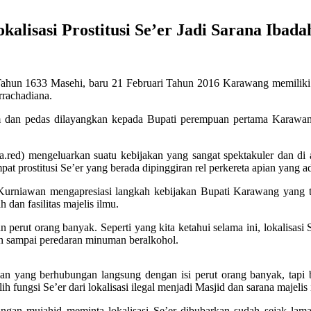
isasi Prostitusi Se’er Jadi Sarana Ibadah
hun 1633 Masehi, baru 21 Februari Tahun 2016 Karawang memiliki B
rrachadiana.
jam dan pedas dilayangkan kepada Bupati perempuan pertama Karawa
a.red) mengeluarkan suatu kebijakan yang sangat spektakuler dan di 
at prostitusi Se’er yang berada dipinggiran rel perkereta apian yang 
i Kurniawan mengapresiasi langkah kebijakan Bupati Karawang yang t
dan fasilitas majelis ilmu.
perut orang banyak. Seperti yang kita ketahui selama ini, lokalisasi
ian sampai peredaran minuman beralkohol.
n yang berhubungan langsung dengan isi perut orang banyak, tapi b
ungsi Se’er dari lokalisasi ilegal menjadi Masjid dan sarana majelis 
angan mujahid meminta lokalisasi Se’er dibubarkan sudah sejak la